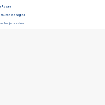
im Rayan
 toutes les règles
s les jeux vidéo
us choquant de Rockstar ? - Le scandale BULLY
e plus moche de Steam
du RÊVE tourne au CAUCHEMAR
pendant 8 heures
it… à tort
umiliés par un jeu vidéo
ire - Final Fantasy 8
ti un empire - Age of Empires
story DOFUS